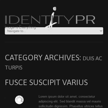
CATEGORY ARCHIVES:
DUIS AC
TURPIS
FUSCE SUSCIPIT VARIUS
Lorem ipsum dolor sit amet, consectetur
adipiscing elit. Sed blandit massa vel mauris
sollicitudin dignissim. Phasellus ultrices tellus