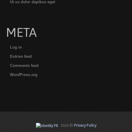
Ut us dolor dapibus eget
META
Log in
Entries feed
Comments feed
WordPress.org
2026 ©
Privacy Policy