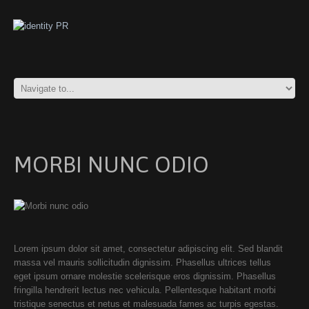
MORBI NUNC ODIO
Lorem ipsum dolor sit amet, consectetur adipiscing elit. Sed blandit
massa vel mauris sollicitudin dignissim. Phasellus ultrices tellus
eget ipsum ornare molestie scelerisque eros dignissim. Phasellus
fringilla hendrerit lectus nec vehicula. Pellentesque habitant morbi
tristique senectus et netus et malesuada fames ac turpis egestas.