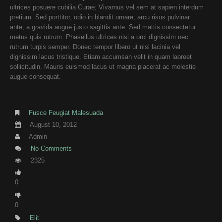
ultrices posuere cubilia Curae; Vivamus vel sem at sapien interdum
pretium. Sed porttitor, odio in blandit ornare, arcu risus pulvinar
ante, a gravida augue justo sagittis ante. Sed mattis consectetur
metus quis rutrum. Phasellus ultrices nisi a orci dignissim nec
rutrum turpis semper. Donec tempor libero ut nisl lacinia vel
dignissim lacus tristique. Etiam accumsan velit in quam laoreet
sollicitudin. Mauris euismod lacus ut magna placerat ac molestie
augue consequat.
Fusce Feugiat Malesuada
August 10, 2012
Admin
No Comments
2325
0
0
Elit